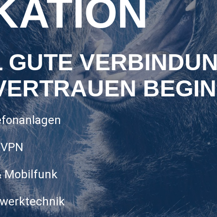
KATION
L GUTE VERBINDU
 VERTRAUEN BEGIN
efonanlagen
& VPN
& Mobilfunk
zwerktechnik