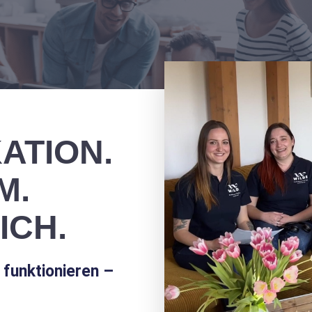
ATION.
M.
ICH.
funktionieren –