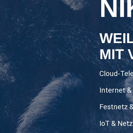
NI
WEI
MIT
Cloud-Tel
Internet 
Festnetz 
IoT & Net