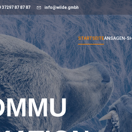
 37297 87 87 87
info@wilde.gmbh
STARTSEITE
ANSAGEN-S
OMMU